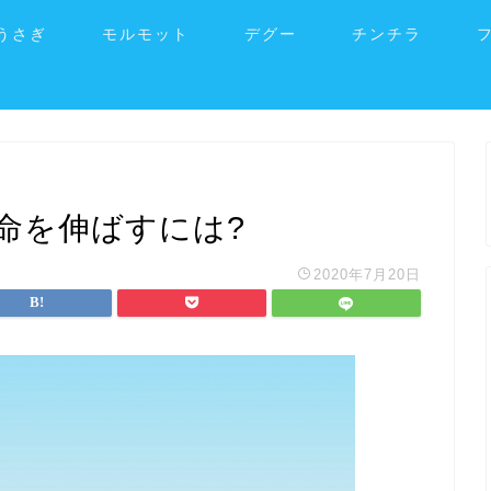
うさぎ
モルモット
デグー
チンチラ
命を伸ばすには?
2020年7月20日