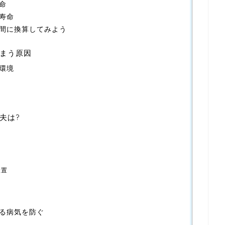
命
寿命
間に換算してみよう
まう原因
環境
夫は?
設置
る病気を防ぐ