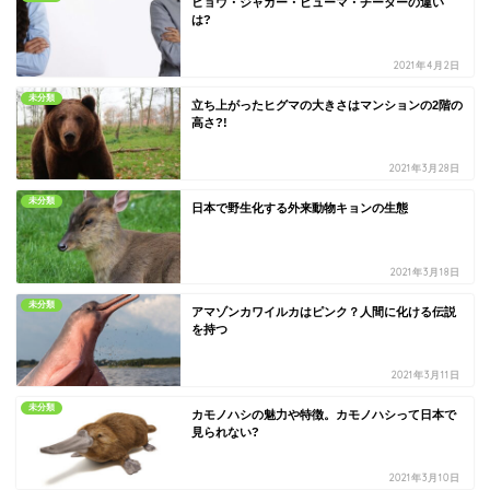
ヒョウ・ジャガー・ピューマ・チーターの違い
は?
2021年4月2日
未分類
立ち上がったヒグマの大きさはマンションの2階の
高さ?!
2021年3月28日
未分類
日本で野生化する外来動物キョンの生態
2021年3月18日
未分類
アマゾンカワイルカはピンク？人間に化ける伝説
を持つ
2021年3月11日
未分類
カモノハシの魅力や特徴。カモノハシって日本で
見られない?
2021年3月10日