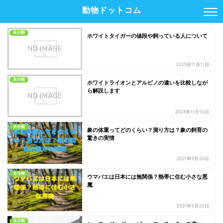
動物ドットコム
未分類
ホワイトタイガーの値段や飼っている人について
2023年11月11日
未分類
ホワイトライオンとアルビノの違いを比較しなが
ら解説します
2023年11月10日
未分類
象の体重ってどのくらい？測り方は？象の飼育の
驚きの実情
2021年9月20日
未分類
ウマバエは日本には無関係？熱帯に住む小さな悪
魔
2021年9月20日
未分類