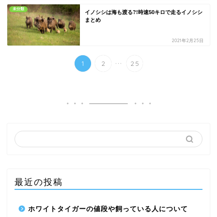
未分類
イノシシは海も渡る?!時速50キロで走るイノシシ
まとめ
2021年2月25日
...
1
2
25
最近の投稿
ホワイトタイガーの値段や飼っている人について
ハリネズミ